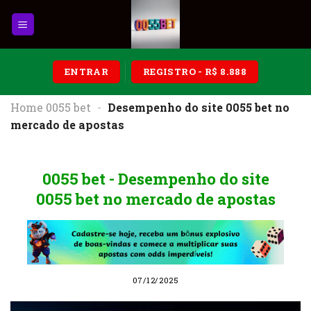
Skip
to
content
ENTRAR
REGISTRO - R$ 8.888
Home 0055 bet
-
Desempenho do site 0055 bet no
mercado de apostas
0055 bet - Desempenho do site
0055 bet no mercado de apostas
07/12/2025