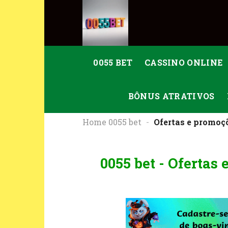
Skip
to
content
0055 BET
CASSINO ONLINE
BÔNUS ATRATIVOS
Home 0055 bet
-
Ofertas e promoçõ
0055 bet - Ofertas