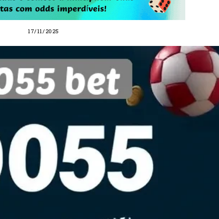
17/11/2025