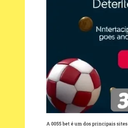
A 0055 bet é um dos principais site