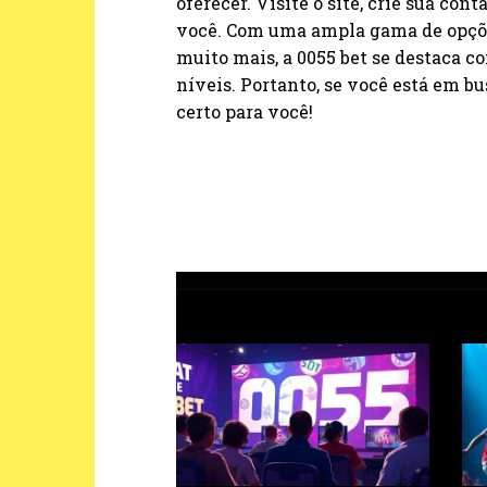
oferecer. Visite o site, crie sua c
você. Com uma ampla gama de opções 
muito mais, a 0055 bet se destaca c
níveis. Portanto, se você está em bu
certo para você!