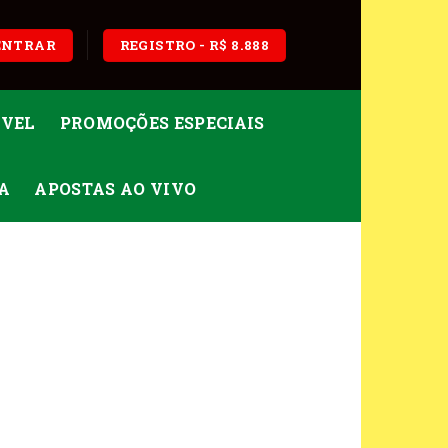
ENTRAR
REGISTRO - R$ 8.888
ÓVEL
PROMOÇÕES ESPECIAIS
A
APOSTAS AO VIVO