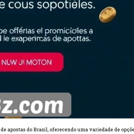
s de apostas do Brasil, oferecendo uma variedade de opçõ