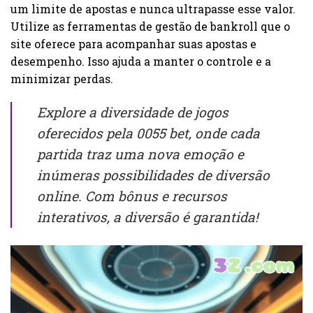
um limite de apostas e nunca ultrapasse esse valor.
Utilize as ferramentas de gestão de bankroll que o
site oferece para acompanhar suas apostas e
desempenho. Isso ajuda a manter o controle e a
minimizar perdas.
Explore a diversidade de jogos
oferecidos pela 0055 bet, onde cada
partida traz uma nova emoção e
inúmeras possibilidades de diversão
online. Com bônus e recursos
interativos, a diversão é garantida!