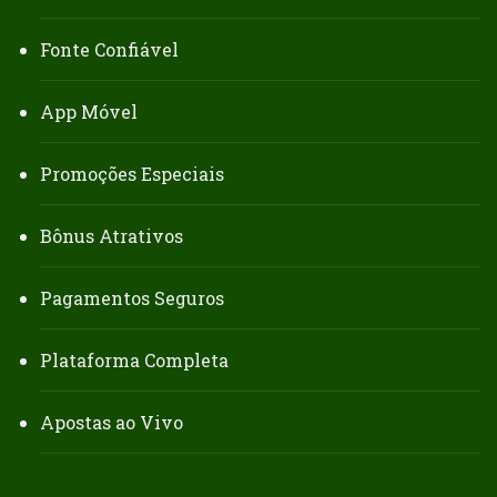
Fonte Confiável
App Móvel
Promoções Especiais
Bônus Atrativos
Pagamentos Seguros
Plataforma Completa
Apostas ao Vivo