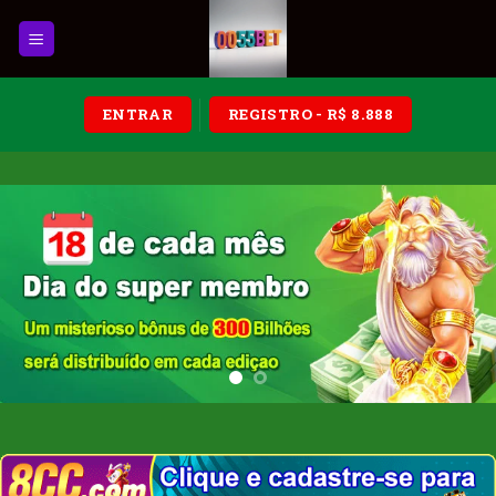
Skip
to
content
ENTRAR
REGISTRO - R$ 8.888