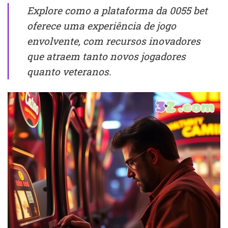
Explore como a plataforma da 0055 bet
oferece uma experiência de jogo
envolvente, com recursos inovadores
que atraem tanto novos jogadores
quanto veteranos.