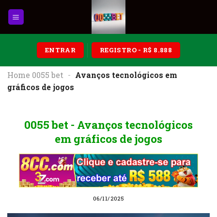
Skip
to
content
ENTRAR
REGISTRO - R$ 8.888
Home 0055 bet
-
Avanços tecnológicos em
gráficos de jogos
0055 bet - Avanços tecnológicos
em gráficos de jogos
06/11/2025