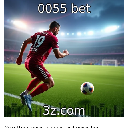
Nos últimos anos, a indústria de jogos tem